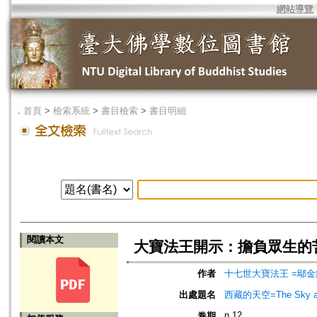
網站導覽
．
首頁
>
檢索系統
>
書目檢索
>
書目明細
閱讀本文
大寶法王開示：擔負眾生的
作者
十七世大寶法王 =鄔
出處題名
西藏的天空=The Sky ab
n.12
卷期