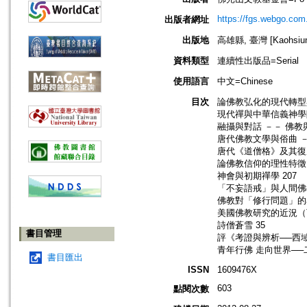
https://fgs.webgo.com
出版者網址
出版地
高雄縣, 臺灣 [Kaohsiung
資料類型
連續性出版品=Serial
使用語言
中文=Chinese
目次
論佛教弘化的現代轉型
現代禪與中華信義神學
融攝與對話 －－ 佛教
唐代佛教文學與俗曲 －
唐代《道僧格》及其復原
論佛教信仰的理性特徵 
神會與初期禪學 207
「不妄語戒」與人間佛教
佛教對「修行問題」的看
美國佛教研究的近況（下
詩僧蒼雪 35
書目管理
評《考證與辨析──西
青年行佛 走向世界─
書目匯出
ISSN
1609476X
603
點閱次數