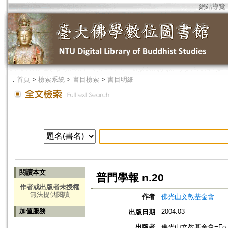
網站導覽
．
首頁
>
檢索系統
>
書目檢索
>
書目明細
閱讀本文
普門學報 n.20
作者或出版者未授權
無法提供閱讀
作者
佛光山文教基金會
加值服務
2004.03
出版日期
出版者
佛光山文教基金會=Fo Guang 