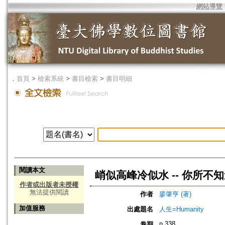
網站導覽
．
首頁
>
檢索系統
>
書目檢索
>
書目明細
閱讀本文
峭似高峰冷似水 -- 你所不
作者或出版者未授權
無法提供閱讀
作者
廖肇亨 (著)
加值服務
出處題名
人生=Humanity
n.338
卷期