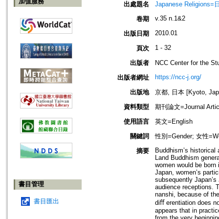
加值服務
出處題名
Japanese Religio
v.35 n.1&2
卷期
2010.01
出版日期
1 - 32
頁次
出版者
NCC Center for the
https://ncc-j.org/
出版者網址
出版地
京都, 日本 [Kyoto, Jap
資料類型
期刊論文=Journal Artic
使用語言
英文=English
關鍵詞
性別=Gender; 女性=Wom
Buddhism’s historical
摘要
Land Buddhism generall
women would be born in
Japan, women’s partic
subsequently Japan’s Jō
書目管理
audience receptions. T
nanshi, because of the
書目匯出
diﬀ erentiation does n
appears that in practi
from the very beginning