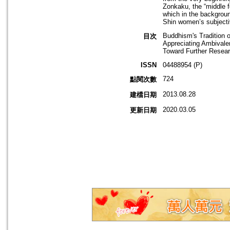
Zonkaku, the “middle f
which in the background
Shin women’s subjectivi
Buddhism's Tradition
目次
Appreciating Ambivale
Toward Further Resea
ISSN
04488954 (P)
724
點閱次數
2013.08.28
建檔日期
2020.03.05
更新日期