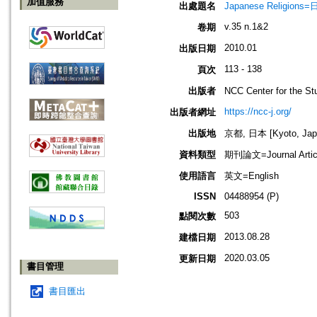
加值服務
出處題名
Japanese Religio
v.35 n.1&2
卷期
2010.01
出版日期
113 - 138
頁次
出版者
NCC Center for the
https://ncc-j.org/
出版者網址
出版地
京都, 日本 [Kyoto, Jap
資料類型
期刊論文=Journal Artic
使用語言
英文=English
ISSN
04488954 (P)
503
點閱次數
2013.08.28
建檔日期
2020.03.05
更新日期
書目管理
書目匯出