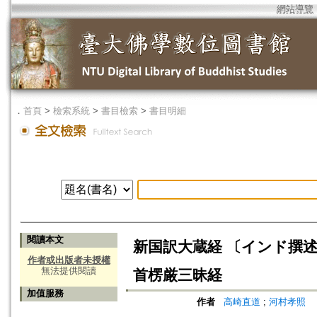
網站導覽
．
首頁
>
檢索系統
>
書目檢索
>
書目明細
閱讀本文
新国訳大蔵経 〔インド撰述
作者或出版者未授權
無法提供閱讀
首楞厳三昧経
加值服務
作者
高崎直道
;
河村孝照