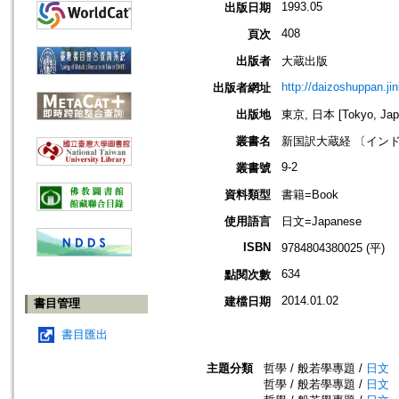
1993.05
出版日期
408
頁次
出版者
大蔵出版
http://daizoshuppan.ji
出版者網址
出版地
東京, 日本 [Tokyo, Jap
叢書名
新国訳大蔵経 〔インド
9-2
叢書號
資料類型
書籍=Book
使用語言
日文=Japanese
ISBN
9784804380025 (平)
634
點閱次數
2014.01.02
建檔日期
書目管理
書目匯出
主題分類
哲學 / 般若學專題 /
日文
哲學 / 般若學專題 /
日文