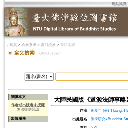
網站導覽
．
首頁
>
檢索系統
>
書目檢索
>
書目明細
閱讀本文
大陸民國版《道源法師事略
作者或出版者未授權
無法提供閱讀
作者
黃夏年 (著)=Huang, Hsia
加值服務
出處題名
佛學研究=Buddhist Studi
n.21
卷期