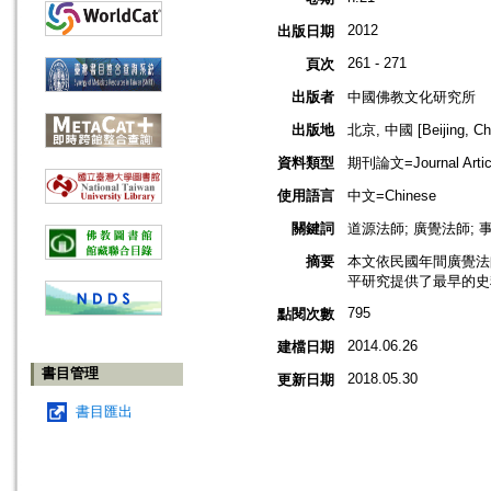
2012
出版日期
261 - 271
頁次
出版者
中國佛教文化研究所
出版地
北京, 中國 [Beijing, Ch
資料類型
期刊論文=Journal Artic
使用語言
中文=Chinese
關鍵詞
道源法師; 廣覺法師; 
摘要
本文依民國年間廣覺法
平研究提供了最早的史
795
點閱次數
2014.06.26
建檔日期
書目管理
2018.05.30
更新日期
書目匯出