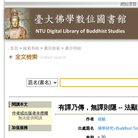
網站導覽
．
首頁
>
檢索系統
>
書目檢索
>
書目明細
閱讀本文
有譯乃傳，無譯則隱 -- 法
作者或出版者未授權
無法提供閱讀
作者
戒毓
加值服務
出處題名
佛學研究=Buddhist Studi
n.20
卷期