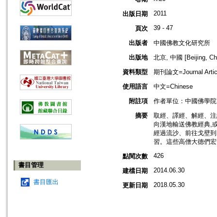
2011
出版日期
39 - 47
頁次
出版者
中國佛教文化研究所
出版地
北京, 中國 [Beijing, Ch
資料類型
期刊論文=Journal Artic
使用語言
中文=Chinese
附註項
作者單位：中國佛學院
摘要
取經、譯經、解經、注
向漢地輸送佛教經典,
經過流沙、前往戈壁到
習。這些高僧大德們宏
426
點閱次數
書目管理
2014.06.30
建檔日期
書目匯出
2018.05.30
更新日期