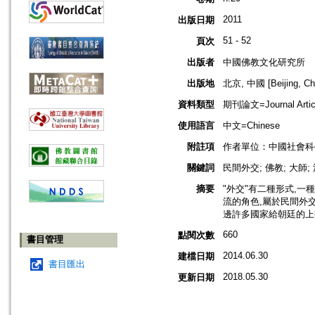
2011
出版日期
51 - 52
頁次
出版者
中國佛教文化研究所
出版地
北京, 中國 [Beijing, Ch
資料類型
期刊論文=Journal Artic
使用語言
中文=Chinese
附註項
作者單位：中國社會科
關鍵詞
民間外交; 佛教; 大師; 
摘要
"外交"有二種形式,
流的角色,屬於民間外
邊許多國家給朝廷的上
660
點閱次數
書目管理
2014.06.30
建檔日期
書目匯出
2018.05.30
更新日期