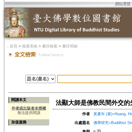
網站導覽
．
首頁
>
檢索系統
>
書目檢索
>
書目明細
閱讀本文
法顯大師是佛教民間外交的
作者或出版者未授權
無法提供閱讀
作者
黃夏年 (著)=Huang, Hsia
加值服務
出處題名
佛學研究=Buddhist Studi
n.20
卷期