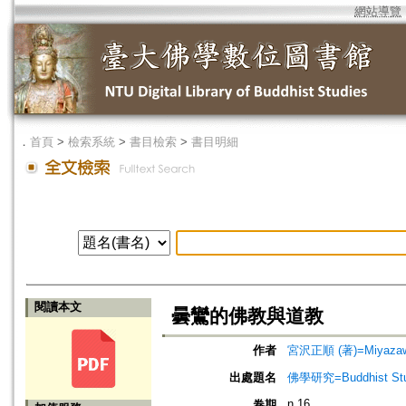
網站導覽
．
首頁
>
檢索系統
>
書目檢索
>
書目明細
閱讀本文
曇鸞的佛教與道教
作者
宮沢正順 (著)=Miyazawa,
出處題名
佛學研究=Buddhist Studi
n.16
卷期