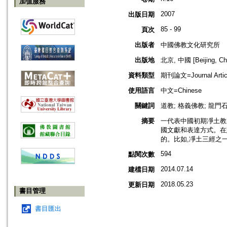
加值服務
2007
出版日期
85 - 99
頁次
出版者
中國佛教文化研究所
出版地
北京, 中國 [Beijing, Ch
資料類型
期刊論文=Journal Artic
使用語言
中文=Chinese
關鍵詞
道教; 格義佛教; 龍門石
摘要
一代表中國初期凈土教
國文獻和表達方式。在
的。比如,凈土三經之一
594
點閱次數
2014.07.14
建檔日期
2018.05.23
更新日期
書目管理
書目匯出