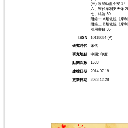
(三) 政局動盪不安 17
六、宋代摩利支天像 2
七、結論 30
附錄一 A類敦煌《摩利
附錄二 B類敦煌《摩利
引用書目 35
ISSN
10119094 (P)
研究時代
宋代
研究地點
中國; 印度
1533
點閱次數
2014.07.18
建檔日期
2023.12.28
更新日期