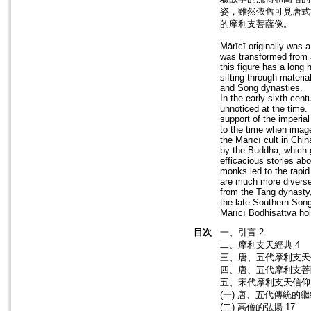
姿，雖然依舊可見唐式
的摩利支菩薩像。
Mārīcī originally was 
was transformed from a
this figure has a long
sifting through materi
and Song dynasties.
In the early sixth cent
unnoticed at the time.
support of the imperial
to the time when imag
the Mārīcī cult in Chi
by the Buddha, which g
efficacious stories ab
monks led to the rapid
are much more diverse 
from the Tang dynasty
the late Southern Song
Mārīcī Bodhisattva ho
目次
一、引言 2
二、摩利支天經典 4
三、唐、五代摩利支天
四、唐、五代摩利支菩薩
五、宋代摩利支天信仰 
(一) 唐、五代傳統的繼
(二) 高僧的弘揚 17