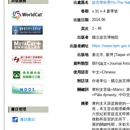
加值服務
出處題名
故宮學術季刊=The Nationa
卷期
v.31 n.4 夏季號
2014.06
出版日期
1 - 46
頁次
出版者
國立故宮博物院
https://www.npm.gov.t
出版者網址
出版地
臺北市, 臺灣 [Taipei shi
資料類型
期刊論文=Journal Artic
使用語言
中文=Chinese
附註項
作者單位：國立故宮博
關鍵詞
摩利支菩薩=Mārīcī; 唐代
=Pāla dynasty; 中印交
摘要
摩利支天原是雜密的一
長，本文旨在梳理藏傳
書目管理
六世紀初菩提流支即將
推動和皇室的支持下，
書目匯出
展的關鍵時期，宋初天
驗故事的流傳和高僧的