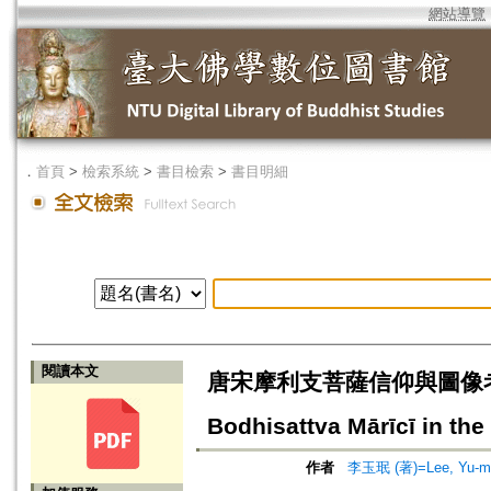
網站導覽
．
首頁
>
檢索系統
>
書目檢索
>
書目明細
閱讀本文
唐宋摩利支菩薩信仰與圖像考=A Stu
Bodhisattva Mārīcī in th
作者
李玉珉 (著)=Lee, Yu-min