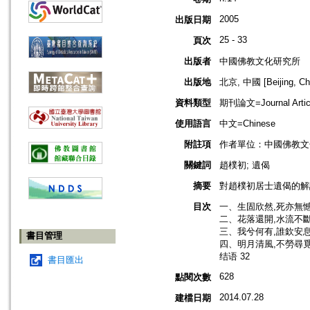
2005
出版日期
25 - 33
頁次
出版者
中國佛教文化研究所
出版地
北京, 中國 [Beijing, Ch
資料類型
期刊論文=Journal Artic
使用語言
中文=Chinese
附註項
作者單位：中國佛教文
關鍵詞
趙樸初; 遺偈
摘要
對趙樸初居士遺偈的解
目次
一、生固欣然,死亦無憾 
二、花落還開,水流不斷 
三、我兮何有,誰欽安息?
書目管理
四、明月清風,不勞尋覓 
结语 32
書目匯出
628
點閱次數
2014.07.28
建檔日期