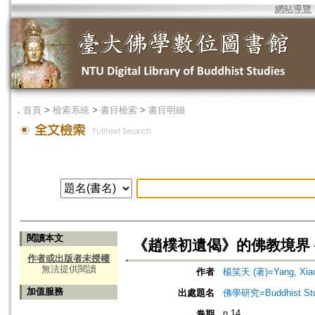
網站導覽
．
首頁
>
檢索系統
>
書目檢索
>
書目明細
閱讀本文
《趙樸初遺偈》的佛教境界 
作者或出版者未授權
無法提供閱讀
作者
楊笑天 (著)=Yang, Xiao-
加值服務
出處題名
佛學研究=Buddhist Studi
n.14
卷期