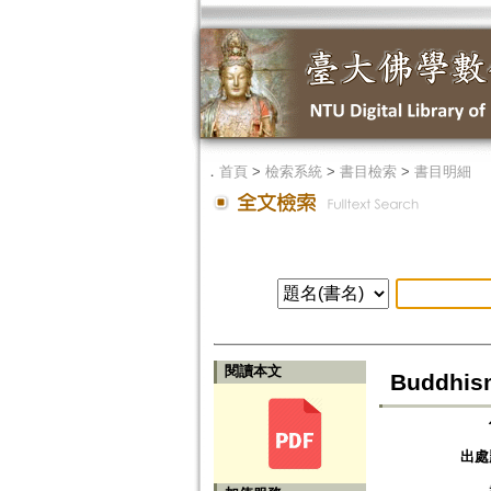
．
首頁
>
檢索系統
>
書目檢索
>
書目明細
閱讀本文
Buddhism
出處