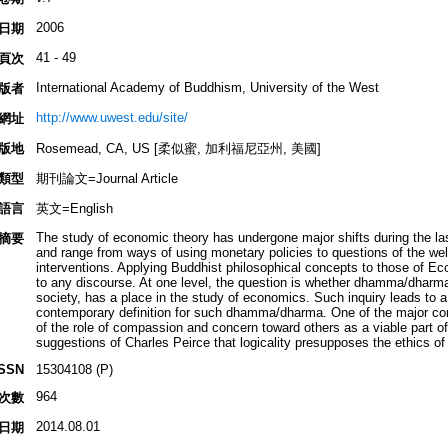
2006
日期
41 - 49
頁次
International Academy of Buddhism, University of the West
版者
http://www.uwest.edu/site/
網址
版地
Rosemead, CA, US [柔似蜜, 加利福尼亞州, 美國]
類型
期刊論文=Journal Article
語言
英文=English
The study of economic theory has undergone major shifts during the las
摘要
and range from ways of using monetary policies to questions of the wel
interventions. Applying Buddhist philosophical concepts to those of Econ
to any discourse. At one level, the question is whether dhamma/dharma,
society, has a place in the study of economics. Such inquiry leads to a
contemporary definition for such dhamma/dharma. One of the major conc
of the role of compassion and concern toward others as a viable part of
suggestions of Charles Peirce that logicality presupposes the ethics of s
ISSN
15304108 (P)
964
次數
2014.08.01
日期