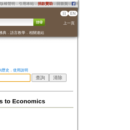
版權聲明
．
引用本站
．
捐款贊助
．
回首頁
．
日
EN
上一頁
佛典
．
語言教學
．
相關連結
詢歷史
．
使用說明
es to Economics