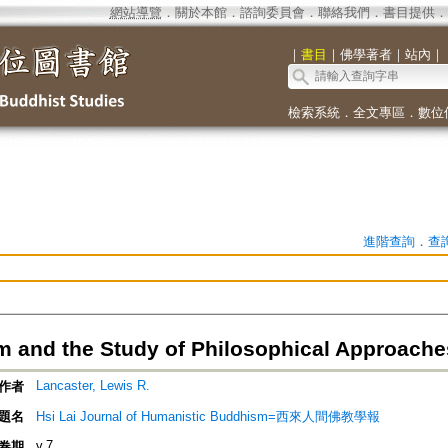
網站導覽
．
關於本館
．
諮詢委員會
．
聯絡我們
．
書目提供
．
｜
書目
｜
佛學著者
｜
站內
｜
檢索系統
．
全文專區
．
數位
進階查詢
．
查
 and the Study of Philosophical Approach
Lancaster, Lewis R.
作者
題名
Hsi Lai Journal of Humanistic Buddhism=西來人間佛教學報
v.7
卷期