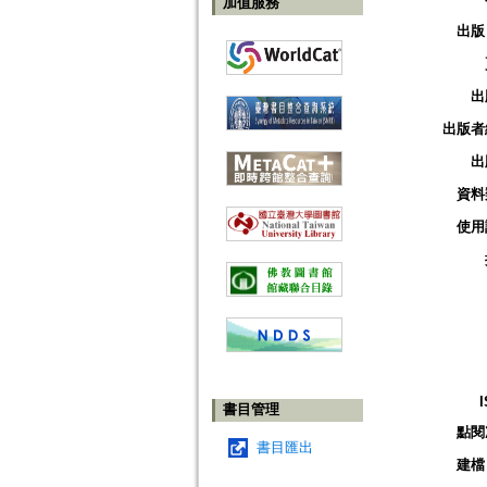
加值服務
出版
出
出版者
出
資料
使用
書目管理
點閱
書目匯出
建檔