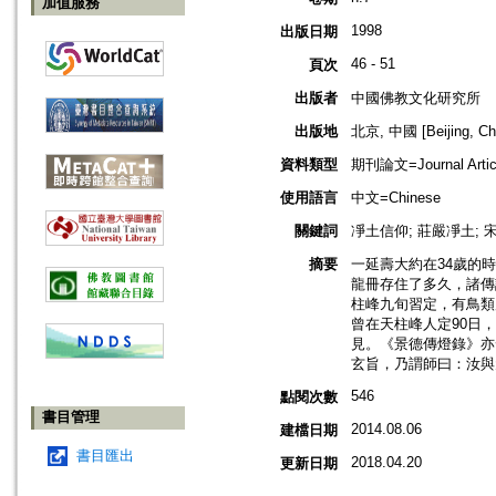
加值服務
1998
出版日期
46 - 51
頁次
出版者
中國佛教文化研究所
出版地
北京, 中國 [Beijing, Ch
資料類型
期刊論文=Journal Artic
使用語言
中文=Chinese
關鍵詞
凈土信仰; 莊嚴凈土; 
摘要
一延壽大約在34歲的
龍冊存住了多久，諸傳
柱峰九旬習定，有鳥類
曾在天柱峰人定90日
見。《景德傳燈錄》亦
玄旨，乃謂師曰：汝與
546
點閱次數
書目管理
2014.08.06
建檔日期
書目匯出
2018.04.20
更新日期