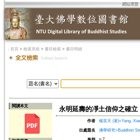
網站導覽
．
首頁
>
檢索系統
>
書目檢索
>
書目明細
閱讀本文
永明延壽的凈土信仰之確立
作者
楊笑天 (著)=Yang, Xiao-
出處題名
佛學研究=Buddhist Studi
n.7
卷期