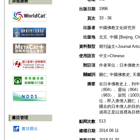
加值服務
1996
出版日期
33 - 36
頁次
出版者
中國佛教文化研究所
出版地
北京, 中國 [Beijing, Ch
資料類型
期刊論文=Journal Artic
使用語言
中文=Chinese
附註項
作者單位：日本佛教大
關鍵詞
圓仁; 中國佛教史; 天臺
摘要
在日本佛教史上，到中
（804）、靈仙（804
（983）、寂照（10
位，即入唐僧人圓仁（7
國去的日本僧人的目的
成尋正是以巡禮為目標的
書目管理
513
點閱次數
書目匯出
2014.08.11
建檔日期
2018.01.30