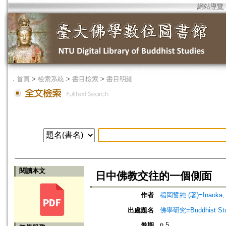
網站導覽
．
首頁
>
檢索系統
>
書目檢索
>
書目明細
閱讀本文
日中佛教交往的一個側面
作者
稲岡誓純 (著)=Inaoka, Se
出處題名
佛學研究=Buddhist Studi
n.5
卷期