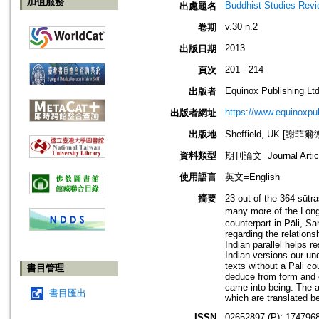
加值服務
Buddhist Studies Rev
出處題名
v.30 n.2
卷期
2013
出版日期
201 - 214
頁次
Equinox Publishing Ltd
出版者
https://www.equinoxp
出版者網址
出版地
Sheffield, UK [謝菲爾
資料類型
期刊論文=Journal Artic
使用語言
英文=English
摘要
23 out of the 364 sū
many more of the Lon
counterpart in Pāli, S
regarding the relations
Indian parallel helps 
Indian versions our un
texts without a Pāli co
書目管理
deduce from form and co
came into being. The a
書目匯出
which are translated b
ISSN
02652897 (P); 1747968