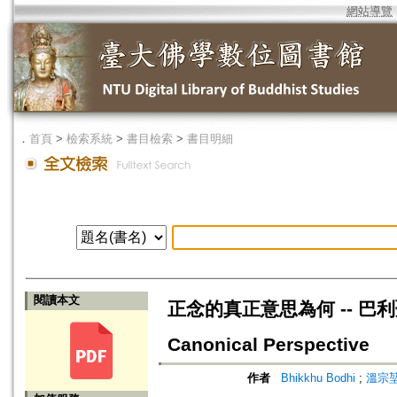
網站導覽
．
首頁
>
檢索系統
>
書目檢索
>
書目明細
閱讀本文
正念的真正意思為何 -- 巴利聖典的觀
Canonical Perspective
作者
Bhikkhu Bodhi
;
溫宗堃=