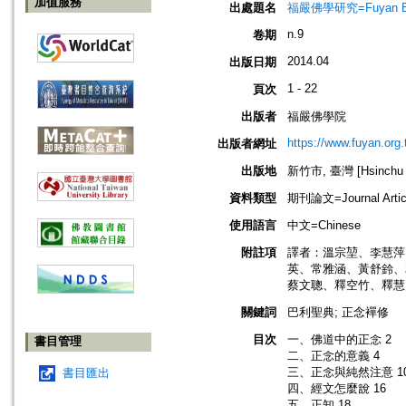
加值服務
出處題名
福嚴佛學研究=Fuyan Bud
n.9
卷期
2014.04
出版日期
1 - 22
頁次
出版者
福嚴佛學院
https://www.fuyan.org.
出版者網址
出版地
新竹市, 臺灣 [Hsinchu s
資料類型
期刊論文=Journal Artic
使用語言
中文=Chinese
附註項
譯者：溫宗堃、李慧萍
英、常雅涵、黃舒鈴、
蔡文聰、釋空竹、釋慧
關鍵詞
巴利聖典; 正念襌修
目次
一、佛道中的正念 2
書目管理
二、正念的意義 4
三、正念與純然注意 1
書目匯出
四、經文怎麼說 16
五、正知 18