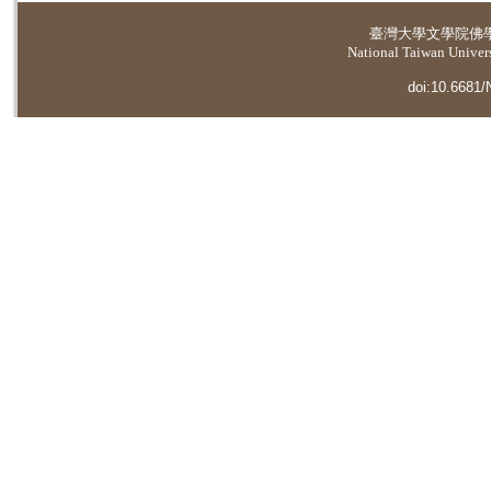
臺灣大學
文學院佛
National Taiwan Universi
doi:10.6681