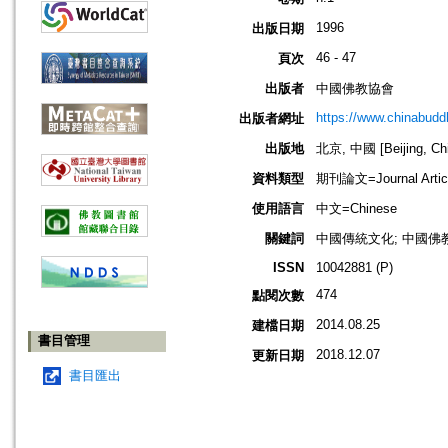
1996
出版日期
46 - 47
頁次
出版者
中國佛教協會
https://www.chinabud
出版者網址
出版地
北京, 中國 [Beijing, Ch
資料類型
期刊論文=Journal Artic
使用語言
中文=Chinese
關鍵詞
中國傳統文化; 中國佛教
ISSN
10042881 (P)
474
點閱次數
2014.08.25
建檔日期
書目管理
2018.12.07
更新日期
書目匯出