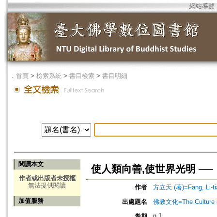
網站導覽
．
首頁
>
檢索系統
>
書目檢索
>
書目明細
閱讀本文
使人類向善,使世界光明 ─
作者或出版者未授權
無法提供閱讀
作者
方立天 (著)=Fang, Li-tia
加值服務
出處題名
佛教文化=The Culture of
n.1
卷期