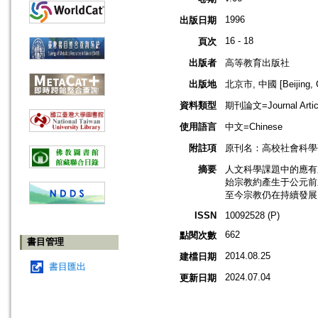
1996
出版日期
16 - 18
頁次
出版者
高等教育出版社
出版地
北京市, 中國 [Beijing, C
資料類型
期刊論文=Journal Artic
使用語言
中文=Chinese
附註項
原刊名：高校社會科學
摘要
人文科學課題中的應有
始宗教約產生于公元前
至今宗教仍在持續發展
ISSN
10092528 (P)
662
點閱次數
書目管理
2014.08.25
建檔日期
書目匯出
2024.07.04
更新日期