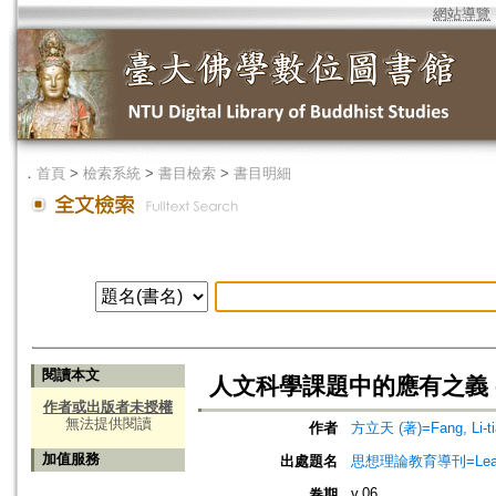
網站導覽
．
首頁
>
檢索系統
>
書目檢索
>
書目明細
閱讀本文
人文科學課題中的應有之義 
作者或出版者未授權
無法提供閱讀
作者
方立天 (著)=Fang, Li-tia
加值服務
出處題名
思想理論教育導刊=Leading 
v.06
卷期