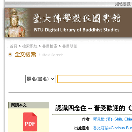
網站導覽
．
首頁
>
檢索系統
>
書目檢索
>
書目明細
閱讀本文
認識四念住 -- 普受歡迎的
作者
釋見愷 (著)=Shih, Chian-
出處題名
香光莊嚴=Glorious Bud