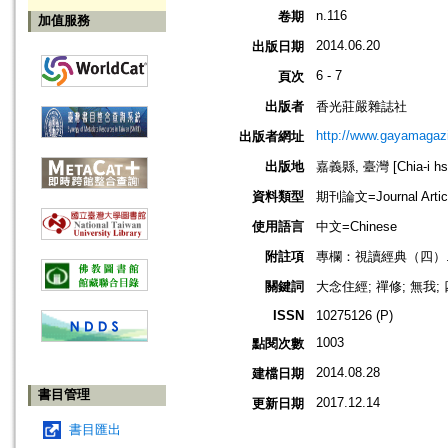
n.116
卷期
加值服務
2014.06.20
出版日期
6 - 7
頁次
出版者
香光莊嚴雜誌社
http://www.gayamagazi
出版者網址
出版地
嘉義縣, 臺灣 [Chia-i hsi
資料類型
期刊論文=Journal Artic
使用語言
中文=Chinese
附註項
專欄：視讀經典（四）
關鍵詞
大念住經; 禪修; 無我;
ISSN
10275126 (P)
1003
點閱次數
2014.08.28
建檔日期
書目管理
2017.12.14
更新日期
書目匯出