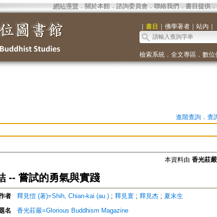
網站導覽
．
關於本館
．
諮詢委員會
．
聯絡我們
．
書目提供
．
｜
書目
｜
佛學著者
｜
站內
｜
檢索系統
．
全文專區
．
數位
進階查詢
．
查
本資料由
香光莊嚴雜誌
 -- 嘗試的勇氣與實踐
作者
釋見愷 (著)=Shih, Chian-kai (au.)
;
釋見寰
;
釋見杰
;
夏末生
題名
香光莊嚴=Glorious Buddhism Magazine