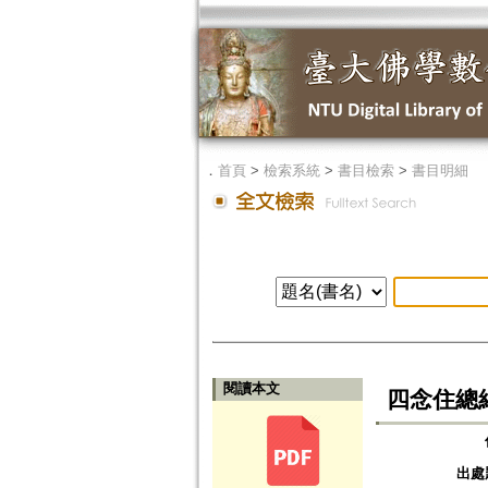
．
首頁
>
檢索系統
>
書目檢索
>
書目明細
閱讀本文
四念住總結
出處