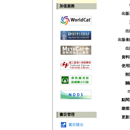
加值服務
出版
出
出版者
出
資料
使用
附
關
I
點閱
建檔
書目管理
更新
書目匯出