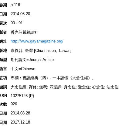
n.116
卷期
2014.06.20
日期
90 - 91
頁次
版者
香光莊嚴雜誌社
http://www.gayamagazine.org/
網址
版地
嘉義縣, 臺灣 [Chia-i hsien, Taiwan]
類型
期刊論文=Journal Article
語言
中文=Chinese
註項
專欄：視讀經典（四）. 一本讀懂《大念住經》。
鍵詞
大念住經; 禪修; 無我; 四聖諦; 身念住; 受念住; 心念住; 法念住
SSN
10275126 (P)
926
次數
2014.08.28
日期
2017.12.18
日期