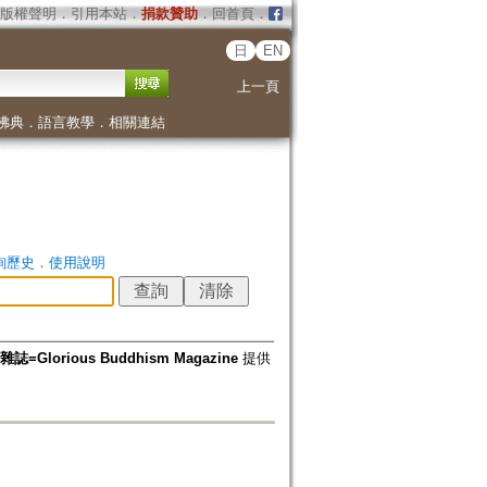
版權聲明
．
引用本站
．
捐款贊助
．
回首頁
．
日
EN
上一頁
佛典
．
語言教學
．
相關連結
詢歷史
．
使用說明
=Glorious Buddhism Magazine
提供