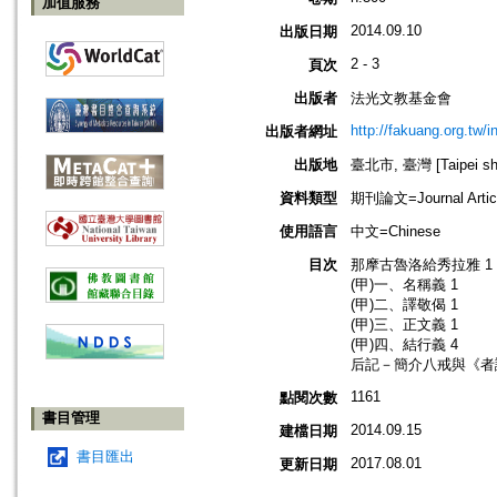
加值服務
2014.09.10
出版日期
2 - 3
頁次
出版者
法光文教基金會
http://fakuang.org.tw/
出版者網址
出版地
臺北市, 臺灣 [Taipei shi
資料類型
期刊論文=Journal Artic
使用語言
中文=Chinese
目次
那摩古魯洛給秀拉雅 1
(甲)一、名稱義 1
(甲)二、譯敬偈 1
(甲)三、正文義 1
(甲)四、結行義 4
后記－簡介八戒與《者讚
1161
點閱次數
書目管理
2014.09.15
建檔日期
書目匯出
2017.08.01
更新日期