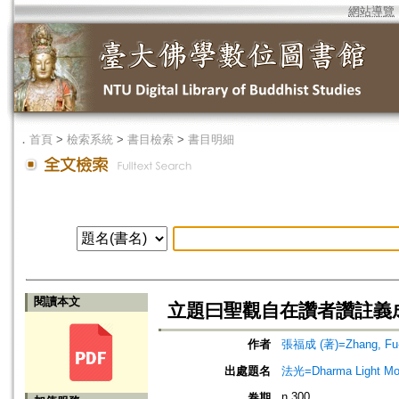
網站導覽
．
首頁
>
檢索系統
>
書目檢索
>
書目明細
閱讀本文
立題曰聖觀自在讚者讚註義
作者
張福成 (著)=Zhang, Fu-c
出處題名
法光=Dharma Light Mo
n.300
卷期