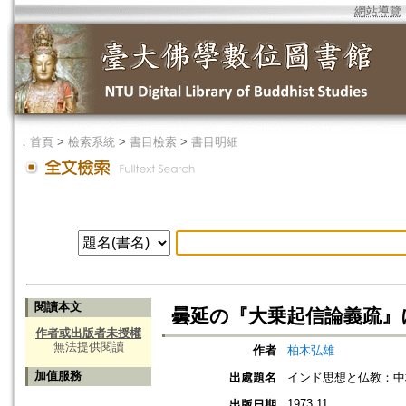
網站導覽
．
首頁
>
檢索系統
>
書目檢索
>
書目明細
閱讀本文
曇延の『大乗起信論義疏』
作者或出版者未授權
無法提供閱讀
作者
柏木弘雄
加值服務
出處題名
インド思想と仏教：中
1973.11
出版日期