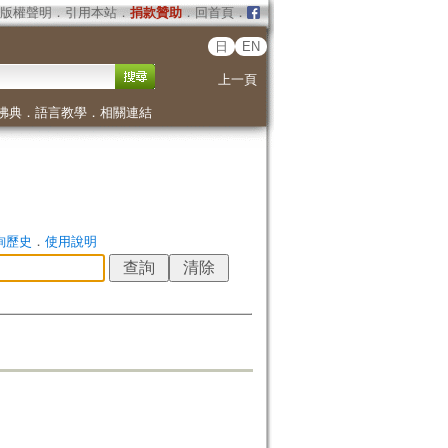
版權聲明
．
引用本站
．
捐款贊助
．
回首頁
．
日
EN
上一頁
佛典
．
語言教學
．
相關連結
詢歷史
．
使用說明