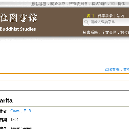
網站導覽
．
關於本館
．
諮詢委員會
．
聯絡我們
．
書目提供
．
｜
書目
｜
佛學著者
｜
站內
｜
檢索系統
．
全文專區
．
數位
進階查詢
．
查
rita
Cowell, E. B.
作者
1894
日期
Aryan Series
書名