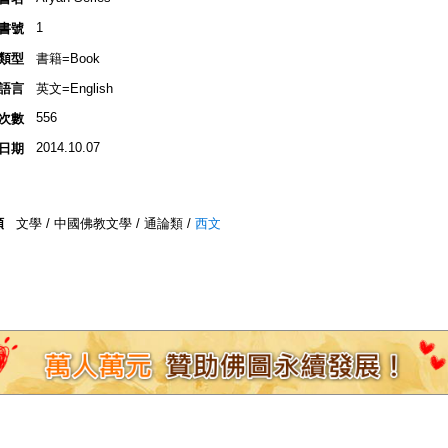
1
書號
類型
書籍=Book
語言
英文=English
556
次數
2014.10.07
日期
類
文學 / 中國佛教文學 / 通論類 /
西文