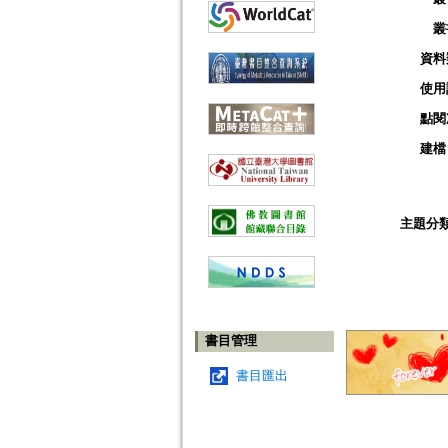
叢
資料
使用
點閱
建檔
主題分
書目管理
書目匯出