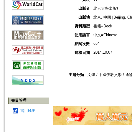
出版者
北京大學出版社
出版地
北京, 中國 [Beijing, Ch
資料類型
書籍=Book
使用語言
中文=Chinese
654
點閱次數
2014.10.07
建檔日期
主題分類
文學 / 中國佛教文學 / 通論
書目管理
書目匯出