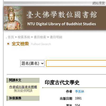
網站導覽
．
首頁
>
檢索系統
>
書目檢索
>
書目明細
閱讀本文
印度古代文學史
作者或出版者未授權
無法提供閱讀
作者
季羨林
加值服務
1991
出版日期
554
頁次