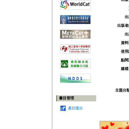
出
出版者
出
資料
使用
點閱
建檔
主題分
書目管理
書目匯出