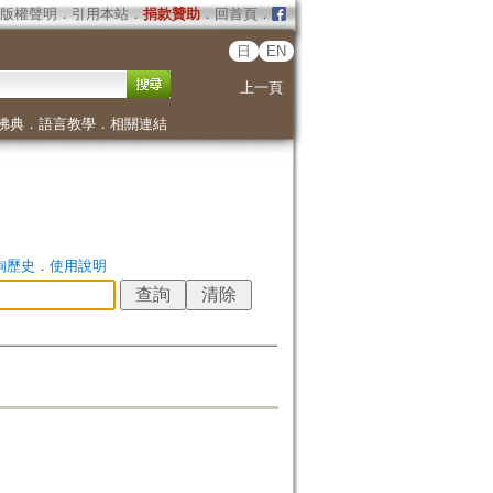
版權聲明
．
引用本站
．
捐款贊助
．
回首頁
．
日
EN
上一頁
佛典
．
語言教學
．
相關連結
詢歷史
．
使用說明