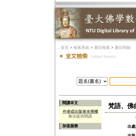
．
首頁
>
檢索系統
>
書目檢索
>
書目明細
閱讀本文
梵語、佛曲
作者或出版者未授權
無法提供閱讀
加值服務
出處
出版