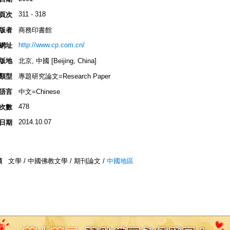
311 - 318
頁次
版者
商務印書館
http://www.cp.com.cn/
網址
版地
北京, 中國 [Beijing, China]
類型
專題研究論文=Research Paper
語言
中文=Chinese
478
次數
2014.10.07
日期
類
文學 / 中國佛教文學 / 期刊論文 /
中國地區