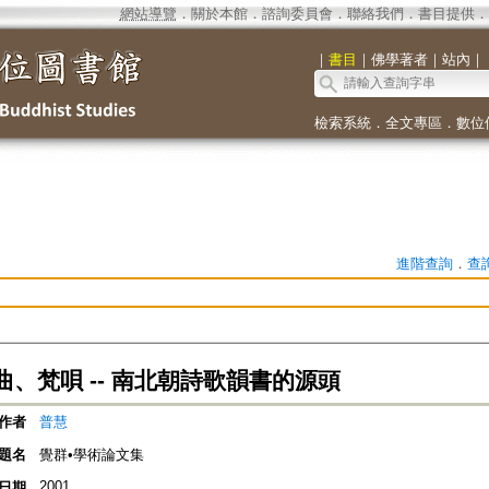
網站導覽
．
關於本館
．
諮詢委員會
．
聯絡我們
．
書目提供
．
｜
書目
｜
佛學著者
｜
站內
｜
檢索系統
．
全文專區
．
數位
進階查詢
．
查
、梵唄 -- 南北朝詩歌韻書的源頭
作者
普慧
題名
覺群•學術論文集
2001
日期