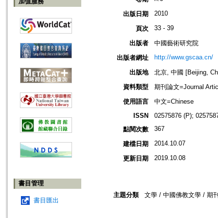
加值服務
2010
出版日期
33 - 39
頁次
出版者
中國藝術研究院
http://www.gscaa.cn/
出版者網址
出版地
北京, 中國 [Beijing, Ch
資料類型
期刊論文=Journal Artic
使用語言
中文=Chinese
ISSN
02575876 (P); 0257587
367
點閱次數
2014.10.07
建檔日期
2019.10.08
更新日期
書目管理
主題分類
文學 / 中國佛教文學 / 期
書目匯出