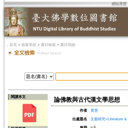
網站導覽
．
首頁
>
檢索系統
>
書目檢索
>
書目明細
閱讀本文
論佛教與古代漢文學思想
作者
普慧
出處題名
文藝研究=Literature & A
n.6
卷期