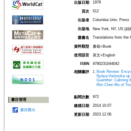
1978
出版日期
512
頁次
Columbia Univ. Press
出版者
出版地
New York, NY, US 
Translations from the 
叢書名
資料類型
書籍=Book
使用語言
英文=English
ISBN
9780231044042
Book Review: Encycl
相關書評
Nyāya-Vaiśeṣika up 
Guenther; Calming t
Rim Chen Mo of Ts
972
點閱次數
書目管理
2014.10.07
建檔日期
書目匯出
2023.12.06
更新日期