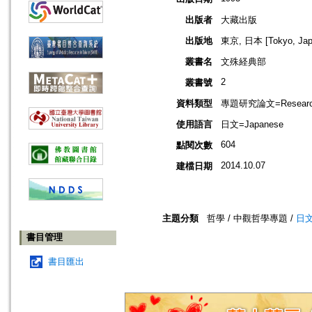
出版者
大藏出版
出版地
東京, 日本 [Tokyo, Jap
叢書名
文殊経典部
2
叢書號
資料類型
專題研究論文=Research
使用語言
日文=Japanese
604
點閱次數
2014.10.07
建檔日期
主題分類
哲學 / 中觀哲學專題 /
日
書目管理
書目匯出