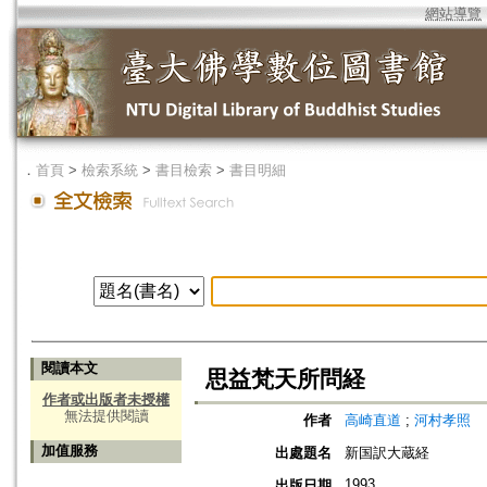
網站導覽
．
首頁
>
檢索系統
>
書目檢索
>
書目明細
閱讀本文
思益梵天所問経
作者或出版者未授權
無法提供閱讀
作者
高崎直道
;
河村孝照
加值服務
出處題名
新国訳大蔵経
1993
出版日期