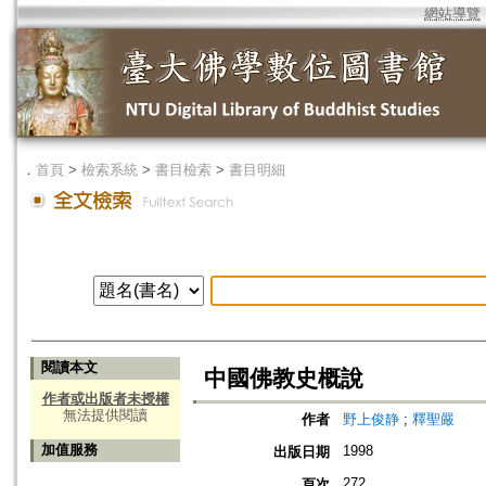
網站導覽
．
首頁
>
檢索系統
>
書目檢索
>
書目明細
閱讀本文
中國佛教史概說
作者或出版者未授權
無法提供閱讀
作者
野上俊静
;
釋聖嚴
加值服務
1998
出版日期
272
頁次