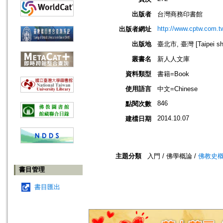
出版者
台灣商務印書館
http://www.cptw.com.t
出版者網址
出版地
臺北市, 臺灣 [Taipei shi
叢書名
新人人文庫
資料類型
書籍=Book
使用語言
中文=Chinese
846
點閱次數
2014.10.07
建檔日期
主題分類
入門 / 佛學概論 /
佛教史
書目管理
書目匯出