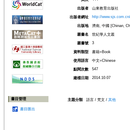
出版者
山東教育出版社
http://www.sjs.com.cn
出版者網址
出版地
濟南, 中國 [Chinan, Ch
叢書名
世紀學人文叢
3
叢書號
資料類型
書籍=Book
使用語言
中文=Chinese
547
點閱次數
2014.10.07
建檔日期
書目管理
主題分類
語言 / 梵文 /
其他
書目匯出