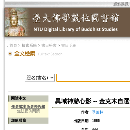
網站導覽
．
首頁
>
檢索系統
>
書目檢索
>
書目明細
閱讀本文
異域神游心影 -- 金克木自
作者或出版者未授權
無法提供閱讀
作者
季羨林
加值服務
1998
出版日期
444
頁次