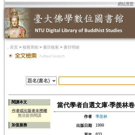
網站導覽
．
首頁
>
檢索系統
>
書目檢索
>
書目明細
閱讀本文
當代學者自選文庫‧季羨林卷
作者或出版者未授權
無法提供閱讀
作者
季羨林
加值服務
1999
出版日期
833
頁次