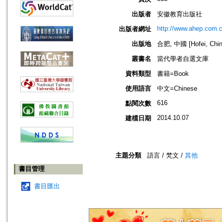
出版者
安徽教育出版社
http://www.ahep.com.c
出版者網址
出版地
合肥, 中國 [Hofei, Chin
叢書名
當代學者自選文庫
資料類型
書籍=Book
使用語言
中文=Chinese
616
點閱次數
2014.10.07
建檔日期
主題分類
語言 / 梵文 /
其他
書目管理
書目匯出