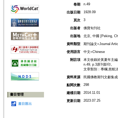
n.49
卷期
1928.09
出版日期
3
頁次
出版者
佛寶旬刊社
出版地
北京, 中國 [Peking, Ch
資料類型
期刊論文=Journal Artic
使用語言
中文=Chinese
附註項
本文收錄於黃夏年主編，2
n.49, p.3原刊影印。
文章類別：專欄,慈航
資料來源
民國佛教期刊文獻集成補編
298
點閱次數
2014.11.01
建檔日期
書目管理
2023.07.25
更新日期
書目匯出