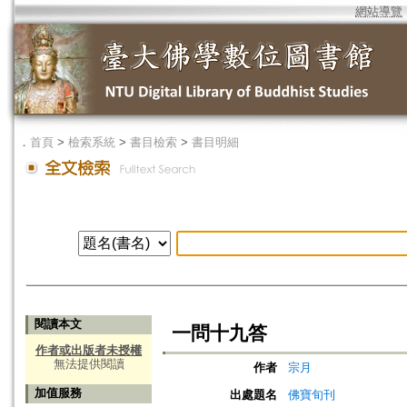
網站導覽
．
首頁
>
檢索系統
>
書目檢索
>
書目明細
閱讀本文
一問十九答
作者或出版者未授權
無法提供閱讀
作者
宗月
加值服務
出處題名
佛寶旬刊