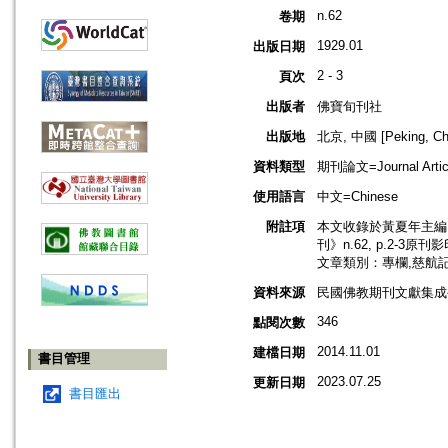
n.62
卷期
1929.01
出版日期
2 - 3
頁次
出版者
佛寶旬刊社
出版地
北京, 中國 [Peking, Ch
資料類型
期刊論文=Journal Artic
使用語言
中文=Chinese
附註項
本文收錄於黃夏年主編，2
刊》n.62, p.2-3原刊
文章類別：專欄,慈航
資料來源
民國佛教期刊文獻集成補編
346
點閱次數
2014.11.01
建檔日期
書目管理
2023.07.25
更新日期
書目匯出