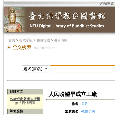
網站導覽
．
首頁
>
檢索系統
>
書目檢索
>
書目明細
閱讀本文
人民盼望早成立工廠
作者或出版者未授權
無法提供閱讀
作者
宗月
加值服務
出處題名
佛寶旬刊