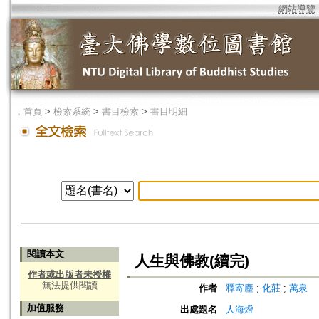
網站導覽
．
首頁
>
檢索系統
>
書目檢索
>
書目明細
閱讀本文
人生與佛教(續完)
作者或出版者未授權
無法提供閱讀
作者
釋寄塵
;
化莊
;
萬泉
加值服務
出處題名
人海燈