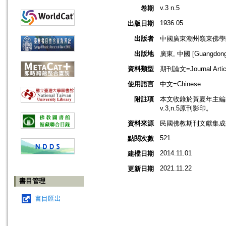
v.3 n.5
卷期
1936.05
出版日期
出版者
中國廣東潮州嶺東佛學
出版地
廣東, 中國 [Guangdong,
資料類型
期刊論文=Journal Artic
使用語言
中文=Chinese
附註項
本文收錄於黃夏年主編，2
v.3,n.5原刊影印。
資料來源
民國佛教期刊文獻集成補編
521
點閱次數
2014.11.01
建檔日期
2021.11.22
更新日期
書目管理
書目匯出