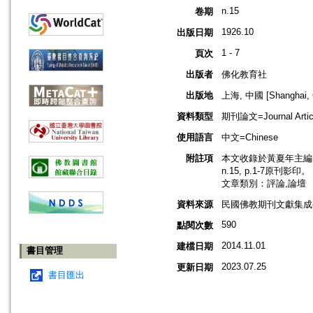
n.15
卷期
1926.10
出版日期
1 - 7
頁次
出版者
佛化教育社
出版地
上海, 中國 [Shanghai, 
資料類型
期刊論文=Journal Artic
使用語言
中文=Chinese
附註項
本文收錄於黃夏年主編，2
n.15, p.1-7原刊影印。
文章類別：評論,論壇
資料來源
民國佛教期刊文獻集成補編
590
點閱次數
2014.11.01
建檔日期
書目管理
2023.07.25
更新日期
書目匯出