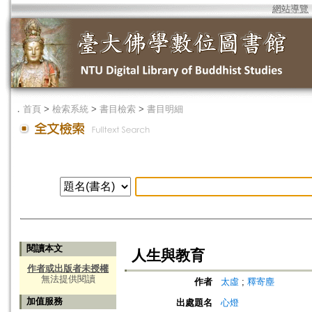
網站導覽
．
首頁
>
檢索系統
>
書目檢索
>
書目明細
閱讀本文
人生與教育
作者或出版者未授權
無法提供閱讀
作者
太虛
;
釋寄塵
加值服務
出處題名
心燈