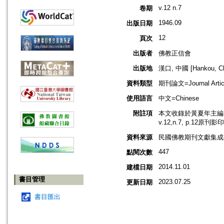
v.12 n.7
卷期
1946.09
出版日期
12
頁次
出版者
佛教正信會
出版地
漢口, 中國 [Hankou, Ch
資料類型
期刊論文=Journal Artic
使用語言
中文=Chinese
附註項
本文收錄於黃夏年主編，2
v.12,n.7, p.12原刊影
資料來源
民國佛教期刊文獻集成補編
447
點閱次數
2014.11.01
建檔日期
書目管理
2023.07.25
更新日期
書目匯出