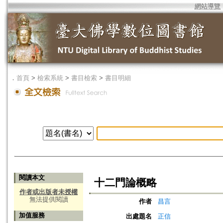
網站導覽
．
首頁
>
檢索系統
>
書目檢索
>
書目明細
閱讀本文
十二門論概略
作者或出版者未授權
無法提供閱讀
作者
昌言
加值服務
出處題名
正信