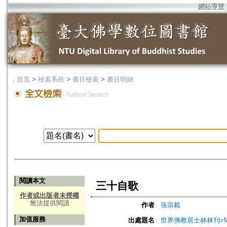
網站導覽
．
首頁
>
檢索系統
>
書目檢索
>
書目明細
閱讀本文
三十自歌
作者或出版者未授權
無法提供閱讀
作者
張宗載
加值服務
出處題名
世界佛教居士林林刊=Magazine