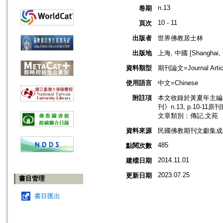
n.13
卷期
10 - 11
頁次
出版者
世界佛教居士林
出版地
上海, 中國 [Shanghai, 
資料類型
期刊論文=Journal Artic
使用語言
中文=Chinese
附註項
本文收錄於黃夏年主編，2
刊》n.13, p.10-11
文章類別：傳記,文苑
資料來源
民國佛教期刊文獻集成 v
485
點閱次數
2014.11.01
建檔日期
2023.07.25
更新日期
書目管理
書目匯出