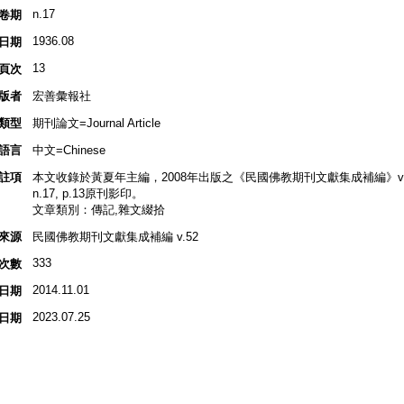
n.17
卷期
1936.08
日期
13
頁次
版者
宏善彙報社
類型
期刊論文=Journal Article
語言
中文=Chinese
註項
本文收錄於黃夏年主編，2008年出版之《民國佛教期刊文獻集成補編》v.52, 
n.17, p.13原刊影印。
文章類別：傳記,雜文綴拾
來源
民國佛教期刊文獻集成補編 v.52
333
次數
2014.11.01
日期
2023.07.25
日期