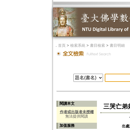
．
首頁
>
檢索系統
>
書目檢索
>
書目明細
閱讀本文
三哭亡弟
作者或出版者未授權
無法提供閱讀
加值服務
出處