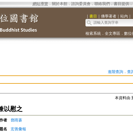
網站導覽
．
關於本館
．
諮詢委員會
．
聯絡我們
．
書目提供
．
｜
書目
｜
佛學著者
｜
站內
｜
檢索系統
．
全文專區
．
數位
進階查詢
．
查
本資料由
兼以慰之
作者
鄧雨蒼
題名
宏善彙報