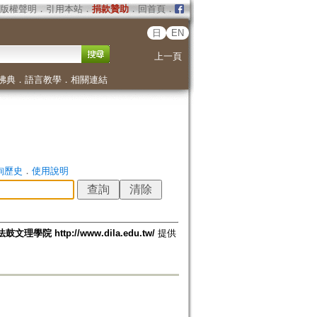
版權聲明
．
引用本站
．
捐款贊助
．
回首頁
．
日
EN
上一頁
佛典
．
語言教學
．
相關連結
詢歷史
．
使用說明
法鼓文理學院 http://www.dila.edu.tw/
提供