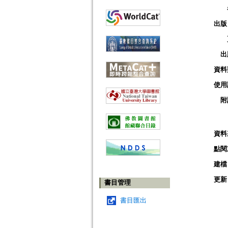
出版
出
資料
使用
附
資料
點閱
建檔
更新
書目管理
書目匯出