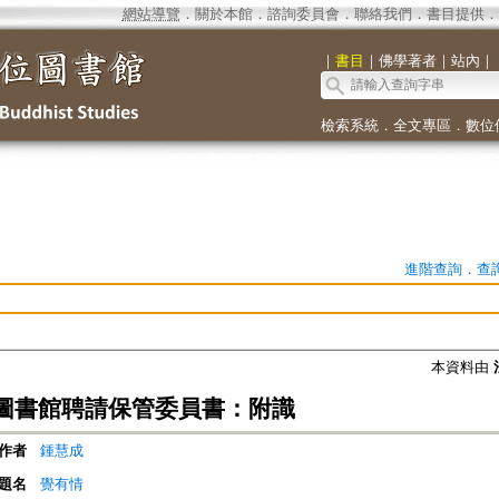
網站導覽
．
關於本館
．
諮詢委員會
．
聯絡我們
．
書目提供
．
｜
書目
｜
佛學著者
｜
站內
｜
檢索系統
．
全文專區
．
數位
進階查詢
．
查
本資料由
圖書館聘請保管委員書：附識
作者
鍾慧成
題名
覺有情