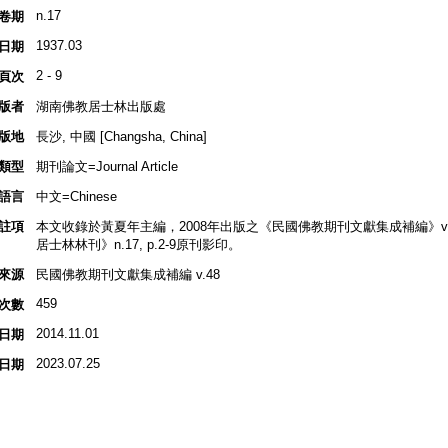
n.17
卷期
1937.03
日期
2 - 9
頁次
版者
湖南佛教居士林出版處
版地
長沙, 中國 [Changsha, China]
類型
期刊論文=Journal Article
語言
中文=Chinese
註項
本文收錄於黃夏年主編，2008年出版之《民國佛教期刊文獻集成補編》v.48, 
居士林林刊》n.17, p.2-9原刊影印。
來源
民國佛教期刊文獻集成補編 v.48
459
次數
2014.11.01
日期
2023.07.25
日期