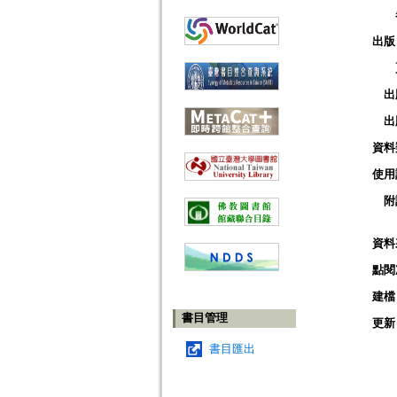
出版
出
出
資料
使用
附
資料
點閱
建檔
書目管理
更新
書目匯出