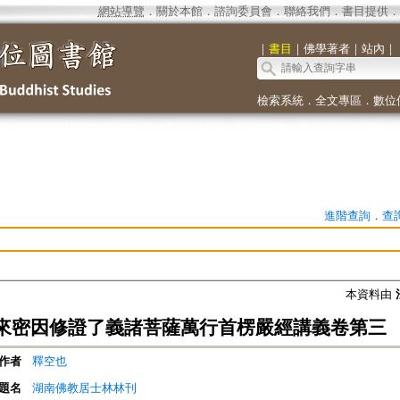
網站導覽
．
關於本館
．
諮詢委員會
．
聯絡我們
．
書目提供
．
｜
書目
｜
佛學著者
｜
站內
｜
檢索系統
．
全文專區
．
數位
進階查詢
．
查
本資料由
來密因修證了義諸菩薩萬行首楞嚴經講義卷第三
作者
釋空也
題名
湖南佛教居士林林刊