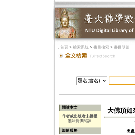
．
首頁
>
檢索系統
>
書目檢索
>
書目明細
閱讀本文
大佛頂如
作者或出版者未授權
無法提供閱讀
加值服務
出處