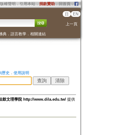
版權聲明
．
引用本站
．
捐款贊助
．
回首頁
．
日
EN
上一頁
佛典
．
語言教學
．
相關連結
詢歷史
．
使用說明
法鼓文理學院 http://www.dila.edu.tw/
提供