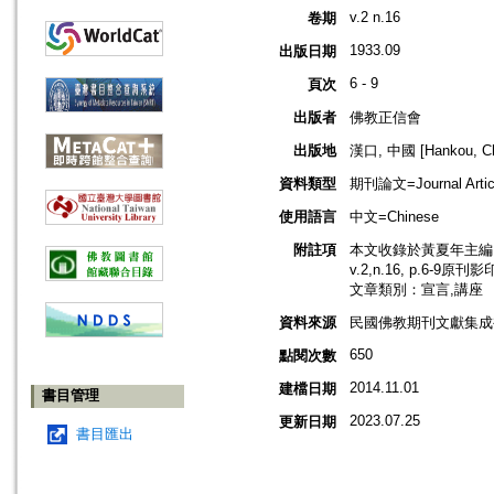
v.2 n.16
卷期
1933.09
出版日期
6 - 9
頁次
出版者
佛教正信會
出版地
漢口, 中國 [Hankou, Ch
資料類型
期刊論文=Journal Artic
使用語言
中文=Chinese
附註項
本文收錄於黃夏年主編，2
v.2,n.16, p.6-9原刊
文章類別：宣言,講座
資料來源
民國佛教期刊文獻集成補編
650
點閱次數
2014.11.01
建檔日期
書目管理
2023.07.25
更新日期
書目匯出