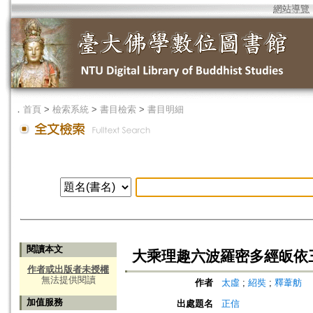
網站導覽
．
首頁
>
檢索系統
>
書目檢索
>
書目明細
閱讀本文
大乘理趣六波羅密多經皈依三
作者或出版者未授權
無法提供閱讀
作者
太虛
;
紹奘
;
釋葦舫
加值服務
出處題名
正信