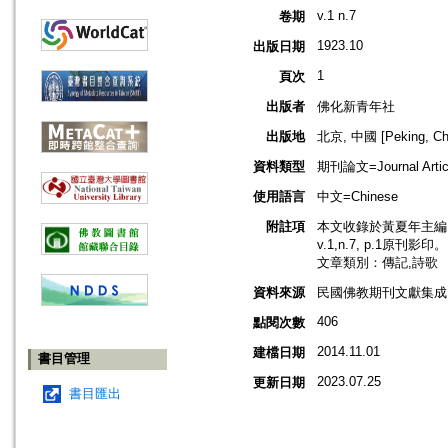
v.1 n.7
卷期
1923.10
出版日期
1
頁次
出版者
佛化新青年社
出版地
北京, 中國 [Peking, Ch
資料類型
期刊論文=Journal Artic
使用語言
中文=Chinese
附註項
本文收錄於黃夏年主編，2
v.1,n.7, p.1原刊影印。
文章類別：傳記,詩歌
資料來源
民國佛教期刊文獻集成 v
406
點閱次數
2014.11.01
建檔日期
書目管理
2023.07.25
更新日期
書目匯出