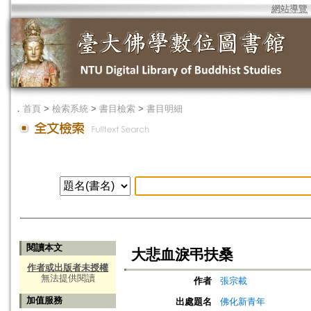
網站導覽
．
首頁
>
檢索系統
>
書目檢索
>
書目明細
閱讀本文
大悲血淚弔扶桑
作者或出版者未授權
無法提供閱讀
作者
張宗載
加值服務
出處題名
佛化新青年