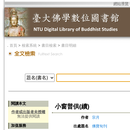
網站導覽
．
首頁
>
檢索系統
>
書目檢索
>
書目明細
閱讀本文
小窗普供(續)
作者或出版者未授權
無法提供閱讀
作者
宗月
加值服務
出處題名
佛寶旬刊