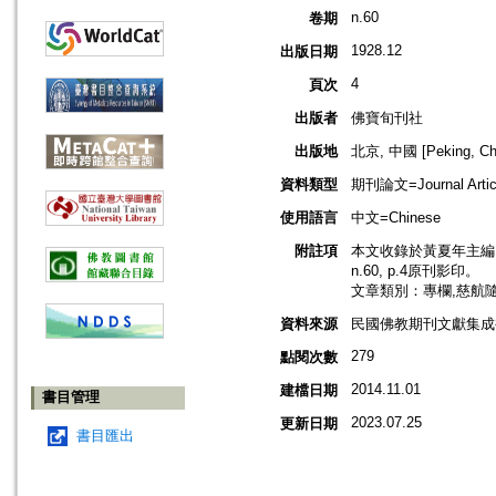
n.60
卷期
1928.12
出版日期
4
頁次
出版者
佛寶旬刊社
出版地
北京, 中國 [Peking, Ch
資料類型
期刊論文=Journal Artic
使用語言
中文=Chinese
附註項
本文收錄於黃夏年主編，2
n.60, p.4原刊影印。
文章類別：專欄,慈航
資料來源
民國佛教期刊文獻集成補編
279
點閱次數
2014.11.01
建檔日期
書目管理
2023.07.25
更新日期
書目匯出