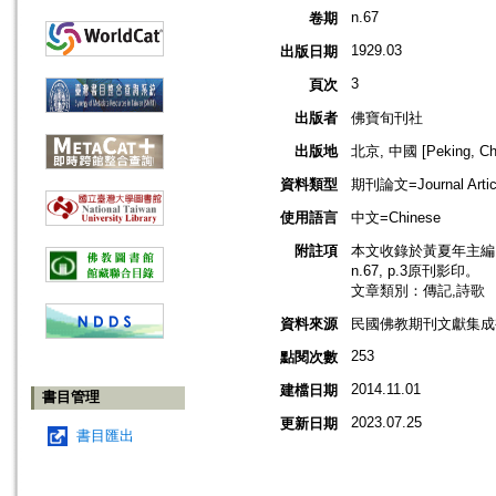
n.67
卷期
1929.03
出版日期
3
頁次
出版者
佛寶旬刊社
出版地
北京, 中國 [Peking, Ch
資料類型
期刊論文=Journal Artic
使用語言
中文=Chinese
附註項
本文收錄於黃夏年主編，2
n.67, p.3原刊影印。
文章類別：傳記,詩歌
資料來源
民國佛教期刊文獻集成補編
253
點閱次數
2014.11.01
建檔日期
書目管理
2023.07.25
更新日期
書目匯出