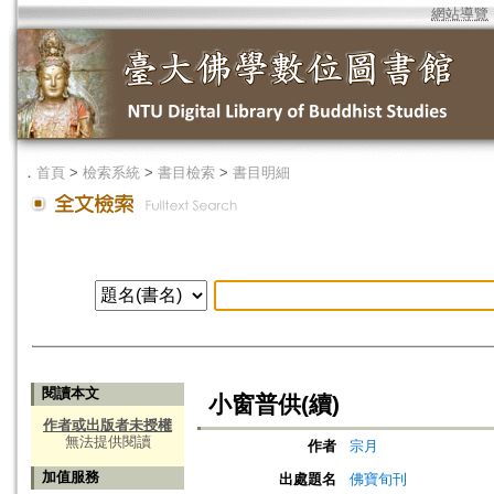
網站導覽
．
首頁
>
檢索系統
>
書目檢索
>
書目明細
閱讀本文
小窗普供(續)
作者或出版者未授權
無法提供閱讀
作者
宗月
加值服務
出處題名
佛寶旬刊