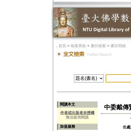
．
首頁
>
檢索系統
>
書目檢索
>
書目明細
閱讀本文
中委戴傳
作者或出版者未授權
無法提供閱讀
加值服務
出處