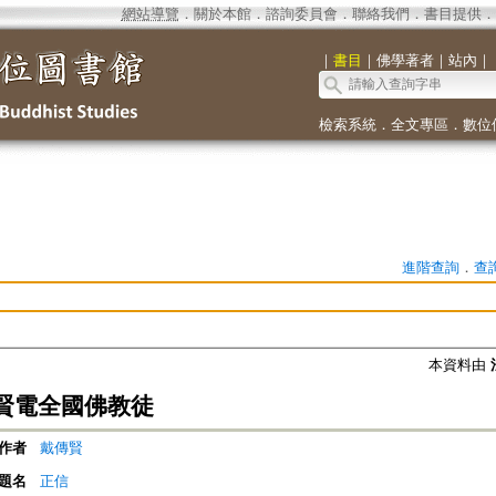
網站導覽
．
關於本館
．
諮詢委員會
．
聯絡我們
．
書目提供
．
｜
書目
｜
佛學著者
｜
站內
｜
檢索系統
．
全文專區
．
數位
進階查詢
．
查
本資料由
賢電全國佛教徒
作者
戴傳賢
題名
正信