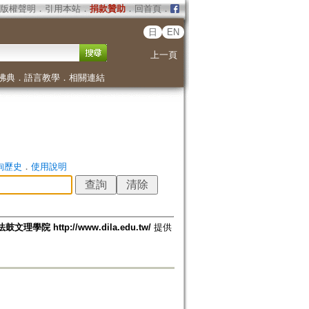
版權聲明
．
引用本站
．
捐款贊助
．
回首頁
．
日
EN
上一頁
佛典
．
語言教學
．
相關連結
詢歷史
．
使用說明
法鼓文理學院 http://www.dila.edu.tw/
提供