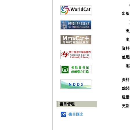
出版
出
出
資料
使用
附
資料
點閱
建檔
書目管理
更新
書目匯出