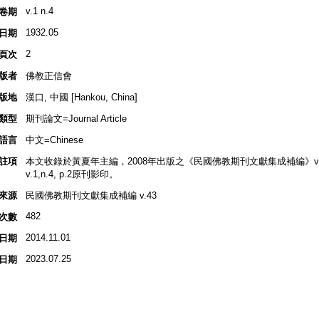
v.1 n.4
卷期
1932.05
日期
2
頁次
版者
佛教正信會
版地
漢口, 中國 [Hankou, China]
類型
期刊論文=Journal Article
語言
中文=Chinese
註項
本文收錄於黃夏年主編，2008年出版之《民國佛教期刊文獻集成補編》v.43, 
v.1,n.4, p.2原刊影印。
來源
民國佛教期刊文獻集成補編 v.43
482
次數
2014.11.01
日期
2023.07.25
日期