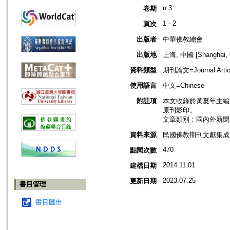
n.3
卷期
1 - 2
頁次
出版者
中華佛教總會
出版地
上海, 中國 [Shanghai, 
資料類型
期刊論文=Journal Artic
使用語言
中文=Chinese
附註項
本文收錄於黃夏年主編，20
原刊影印。
文章類別：國內外新聞
資料來源
民國佛教期刊文獻集成 v
470
點閱次數
2014.11.01
建檔日期
2023.07.25
更新日期
書目管理
書目匯出