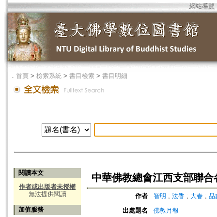
網站導覽
．
首頁
>
檢索系統
>
書目檢索
>
書目明細
閱讀本文
中華佛教總會江西支部聯合
作者或出版者未授權
無法提供閱讀
作者
智明
;
法香
;
大春
;
品
加值服務
出處題名
佛教月報