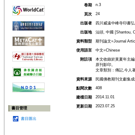
n.3
卷期
24
頁次
出版者
四川威遠中峰寺印書弘
出版地
汕頭, 中國 [Shantou, C
資料類型
期刊論文=Journal Artic
使用語言
中文=Chinese
附註項
本文收錄於黃夏年主編，2
原刊影印。
文章類別：傳記,今人
資料來源
民國佛教期刊文獻集成補編
408
點閱次數
2014.11.01
建檔日期
2023.07.25
更新日期
書目管理
書目匯出