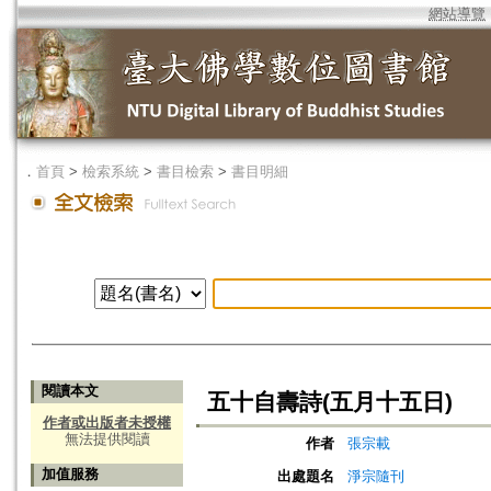
網站導覽
．
首頁
>
檢索系統
>
書目檢索
>
書目明細
閱讀本文
五十自壽詩(五月十五日)
作者或出版者未授權
無法提供閱讀
作者
張宗載
加值服務
出處題名
淨宗隨刊