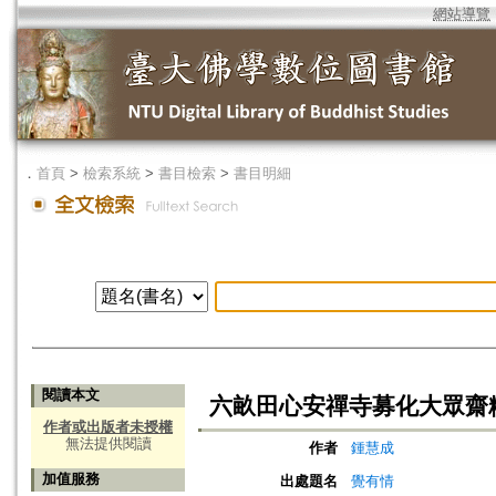
網站導覽
．
首頁
>
檢索系統
>
書目檢索
>
書目明細
閱讀本文
六畝田心安禪寺募化大眾齋
作者或出版者未授權
無法提供閱讀
作者
鍾慧成
加值服務
出處題名
覺有情