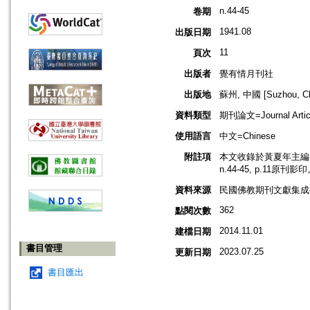
n.44-45
卷期
1941.08
出版日期
11
頁次
出版者
覺有情月刊社
出版地
蘇州, 中國 [Suzhou, Ch
資料類型
期刊論文=Journal Artic
使用語言
中文=Chinese
附註項
本文收錄於黃夏年主編，2
n.44-45, p.11原刊影
資料來源
民國佛教期刊文獻集成補編
362
點閱次數
2014.11.01
建檔日期
書目管理
2023.07.25
更新日期
書目匯出