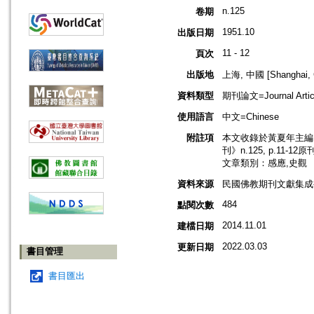
n.125
卷期
1951.10
出版日期
11 - 12
頁次
出版地
上海, 中國 [Shanghai, 
資料類型
期刊論文=Journal Artic
使用語言
中文=Chinese
附註項
本文收錄於黃夏年主編，2
刊》n.125, p.11-1
文章類別：感應,史觀
資料來源
民國佛教期刊文獻集成補編
484
點閱次數
2014.11.01
建檔日期
2022.03.03
更新日期
書目管理
書目匯出