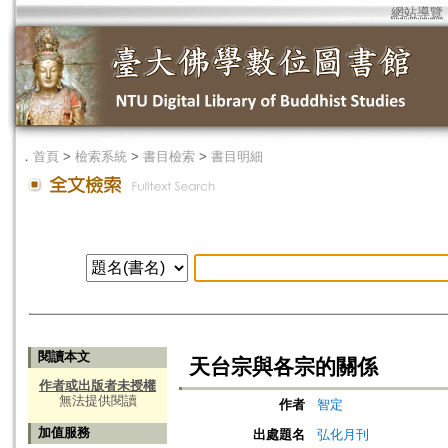
網站導覽
．
首頁
>
檢索系統
>
書目檢索
>
書目明細
閱讀本文
天台宗與各宗的關係
作者或出版者未授權
無法提供閱讀
作者
智定
加值服務
出處題名
弘化月刊